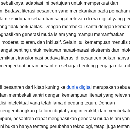
u sebaliknya, adaptasi ini bertujuan untuk memperkuat dan
tren. Budaya literasi pesantren yang menekankan pada pemaha
lam kehidupan sehari-hari sangat relevan di era digital yang p
ang tidak berkualitas. Dengan membekali santri dengan kema
 menghasilkan generasi muda Islam yang mampu memanfaatkan
 moderat, toleran, dan inklusif. Selain itu, kemampuan menulis
sangat penting untuk melawan narasi-narasi ekstremis dan intol
emikian, transformasi budaya literasi di pesantren bukan hanya
g memperkuat peran pesantren sebagai benteng penjaga nilai-nil
i pesantren dari kitab kuning ke
dunia digita
l merupakan sebu
alam membekali santri dengan kemampuan literasi yang relevan
disi intelektual yang telah lama dipegang teguh. Dengan
mengembangkan platform digital yang interaktif, dan membekali
umpuni, pesantren dapat menghasilkan generasi muda Islam ya
 ini bukan hanya tentang perubahan teknologi, tetapi juga tenta