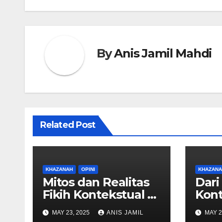
By
Anis Jamil Mahdi
Related Post
KHAZANAH
OPINI
KHAZANA
Mitos dan Realitas
Dari 
Fikih Kontekstual di
Kont
Pesantren: Antara
Evol
MAY 23, 2025
ANIS JAMIL
MAY 2
Harapan dan
Pem