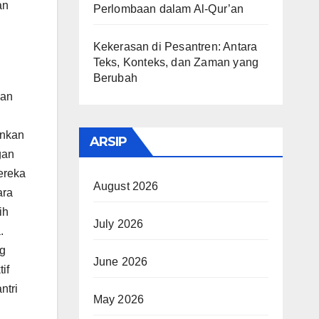
an
Perlombaan dalam Al-Qur’an
Kekerasan di Pesantren: Antara
Teks, Konteks, dan Zaman yang
Berubah
han
ankan
ARSIP
gan
Mereka
August 2026
ara
ih
July 2026
.
ng
June 2026
if
ntri
May 2026