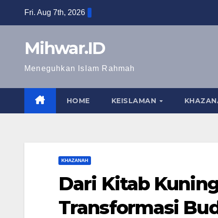
Skip
Fri. Aug 7th, 2026
to
content
Mihwar.ID
Meneguhkan Islam Rahmah
HOME
KEISLAMAN
KHAZAN
KHAZANAH
Dari Kitab Kuning
Transformasi Buda