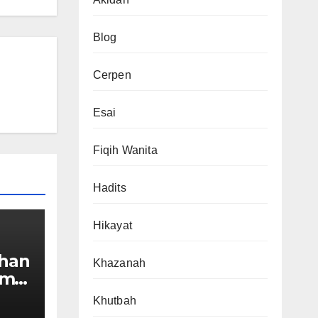
Blog
Cerpen
Esai
Fiqih Wanita
Hadits
Hikayat
han
Khazanah
sme
Khutbah