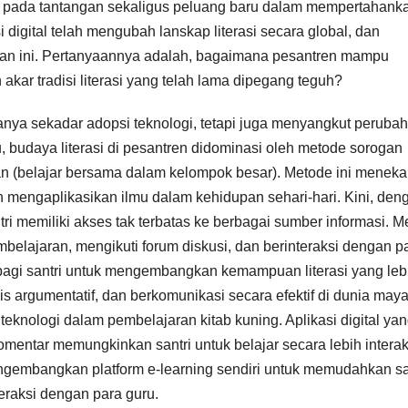
kan pada tantangan sekaligus peluang baru dalam mempertahank
digital telah mengubah lanskap literasi secara global, dan
ahan ini. Pertanyaannya adalah, bagaimana pesantren mampu
akar tradisi literasi yang telah lama dipegang teguh?
hanya sekadar adopsi teknologi, tetapi juga menyangkut peruba
 budaya literasi di pesantren didominasi oleh metode sorogan
gan (belajar bersama dalam kelompok besar). Metode ini menek
engaplikasikan ilmu dalam kehidupan sehari-hari. Kini, den
ntri memiliki akses tak terbatas ke berbagai sumber informasi. 
belajaran, mengikuti forum diskusi, dan berinteraksi dengan p
 bagi santri untuk mengembangkan kemampuan literasi yang leb
 argumentatif, dan berkomunikasi secara efektif di dunia maya
teknologi dalam pembelajaran kitab kuning. Aplikasi digital ya
mentar memungkinkan santri untuk belajar secara lebih interakt
ngembangkan platform e-learning sendiri untuk memudahkan sa
raksi dengan para guru.