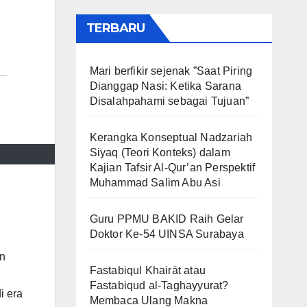
TERBARU
Mari berfikir sejenak ”Saat Piring
Dianggap Nasi: Ketika Sarana
Disalahpahami sebagai Tujuan”
Kerangka Konseptual Nadzariah
Siyaq (Teori Konteks) dalam
Kajian Tafsir Al-Qur’an Perspektif
Muhammad Salim Abu Asi
Guru PPMU BAKID Raih Gelar
Doktor Ke-54 UINSA Surabaya
in
Fastabiqul Khairāt atau
Fastabiqud al-Taghayyurat?
i era
Membaca Ulang Makna