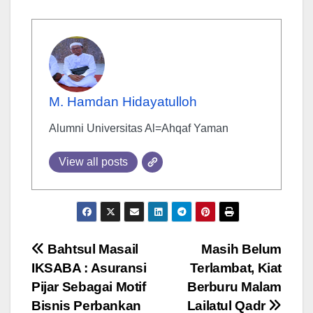
M. Hamdan Hidayatulloh
Alumni Universitas Al=Ahqaf Yaman
View all posts
Post
Bahtsul Masail
Masih Belum
IKSABA : Asuransi
Terlambat, Kiat
navigation
Pijar Sebagai Motif
Berburu Malam
Bisnis Perbankan
Lailatul Qadr