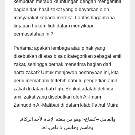
kemudian meraup keuntungan dengan mengambil
bagian dari hasil zakat yang dibayarkan oleh
masyarakat kepada mereka. Lantas bagaimana
tinjauan hukum fiqh dalam menyikapi
permasalahan ini?
Pertama: apakah lembaga atau pihak yang
disebutkan di atas bisa dikategorikan sebagai amil
zakat, sehingga berhak menerima bagian dari
harta zakat? Untuk menjawab pertanyaan ini, kita
perlu memahami terlebih dahulu pengertian amil
zakat di dalam bab fiqh. Berikut adalah definisi
amil zakat yang disebutkan oleh Al-Imam
Zainuddin Al-Malibari di dalam kitab Fathul Muin:
والعامل –كساع-: وهو من يبعثه الإمام لأخذ الزكاة,
وقاسم وحاشر, لا قاض. اهـ