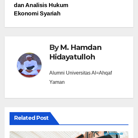
dan Analisis Hukum
Ekonomi Syariah
By
M. Hamdan
Hidayatulloh
Alumni Universitas Al=Ahqaf
Yaman
Related Post