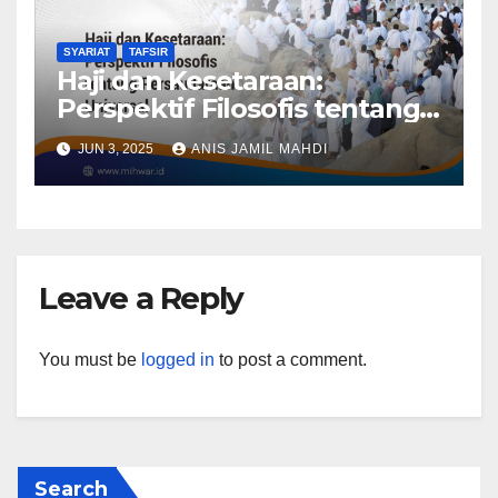
SYARIAT
TAFSIR
Haji dan Kesetaraan:
Perspektif Filosofis tentang
Persaudaraan Universal
JUN 3, 2025
ANIS JAMIL MAHDI
Leave a Reply
You must be
logged in
to post a comment.
Search