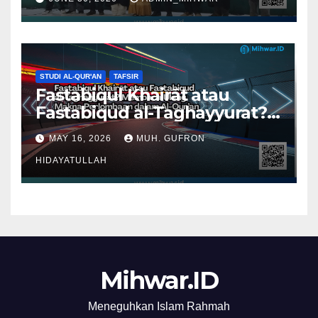
STUDI AL-QUR'AN
TAFSIR
Fastabiqul Khairāt atau
Fastabiqud al-Taghayyurat?
Membaca Ulang Makna
MAY 16, 2026
MUH. GUFRON
Perlombaan dalam Al-Qur’an
HIDAYATULLAH
Mihwar.ID
Meneguhkan Islam Rahmah