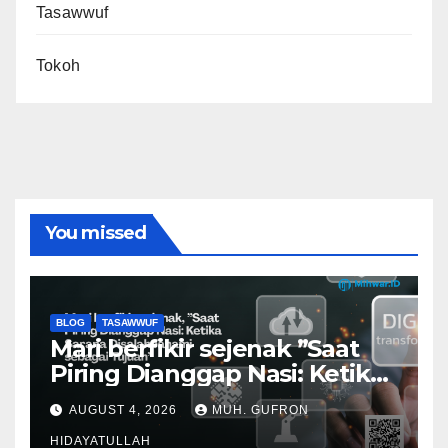
Tasawwuf
Tokoh
You missed
BLOG
TASAWWUF
Mari berfikir sejenak ”Saat
Piring Dianggap Nasi: Ketika
Sarana Disalahpahami
AUGUST 4, 2026
MUH. GUFRON
sebagai Tujuan”
HIDAYATULLAH