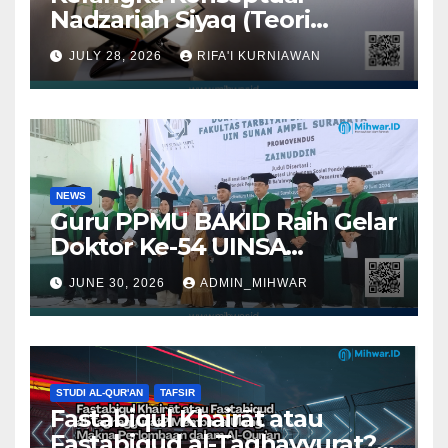
Nadzariah Siyaq (Teori
Konteks) dalam Kajian Tafsir
JULY 28, 2026
RIFA'I KURNIAWAN
Al-Qur’an Perspektif
Muhammad Salim Abu Asi
NEWS
Guru PPMU BAKID Raih Gelar
Doktor Ke-54 UINSA
Surabaya
JUNE 30, 2026
ADMIN_MIHWAR
STUDI AL-QUR'AN
TAFSIR
Fastabiqul Khairāt atau
Fastabiqud al-Taghayyurat?