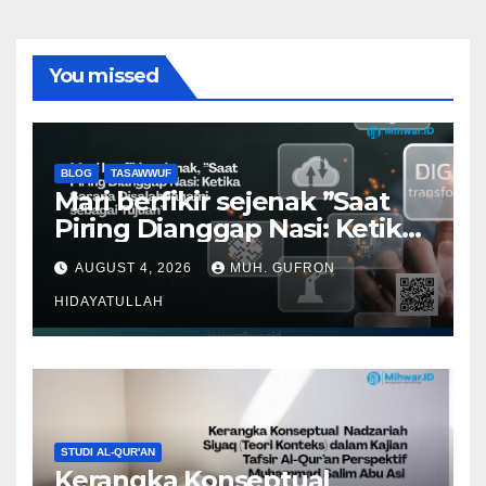
You missed
BLOG
TASAWWUF
Mari berfikir sejenak ”Saat
Piring Dianggap Nasi: Ketika
Sarana Disalahpahami
AUGUST 4, 2026
MUH. GUFRON
sebagai Tujuan”
HIDAYATULLAH
STUDI AL-QUR'AN
Kerangka Konseptual