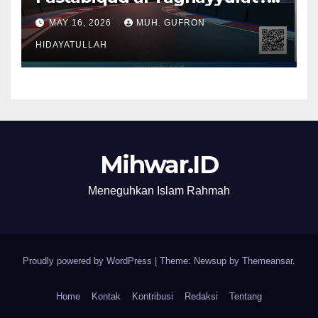
Membaca Ulang Makna
MAY 16, 2026
MUH. GUFRON
Perlombaan dalam Al-Qur’an
HIDAYATULLAH
Mihwar.ID
Meneguhkan Islam Rahmah
Proudly powered by WordPress
|
Theme: Newsup by
Themeansar
.
Home
Kontak
Kontribusi
Redaksi
Tentang