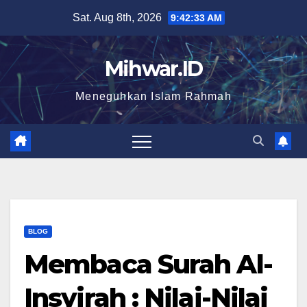
Skip
Sat. Aug 8th, 2026
9:42:34 AM
to
content
Mihwar.ID
Meneguhkan Islam Rahmah
BLOG
Membaca Surah Al-
Insyirah : Nilai-Nilai