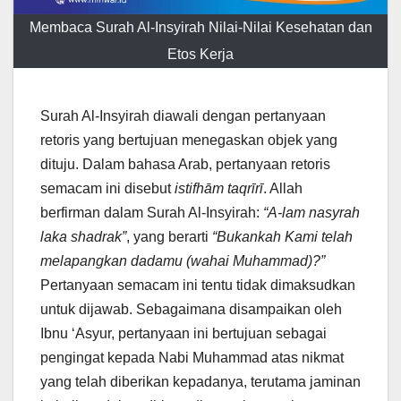
Membaca Surah Al-Insyirah Nilai-Nilai Kesehatan dan
Etos Kerja
Surah Al-Insyirah diawali dengan pertanyaan
retoris yang bertujuan menegaskan objek yang
dituju. Dalam bahasa Arab, pertanyaan retoris
semacam ini disebut
istifhām taqrīrī
. Allah
berfirman dalam Surah Al-Insyirah:
“A-lam nasyrah
laka shadrak”
, yang berarti
“Bukankah Kami telah
melapangkan dadamu (wahai Muhammad)?”
Pertanyaan semacam ini tentu tidak dimaksudkan
untuk dijawab. Sebagaimana disampaikan oleh
Ibnu ‘Asyur, pertanyaan ini bertujuan sebagai
pengingat kepada Nabi Muhammad atas nikmat
yang telah diberikan kepadanya, terutama jaminan