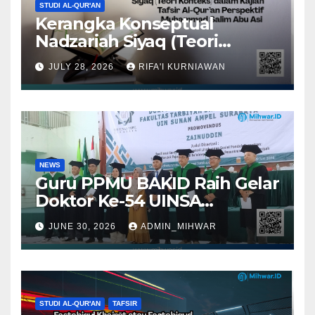
STUDI AL-QUR'AN
Kerangka Konseptual
Nadzariah Siyaq (Teori
Konteks) dalam Kajian Tafsir
JULY 28, 2026
RIFA'I KURNIAWAN
Al-Qur’an Perspektif
Muhammad Salim Abu Asi
NEWS
Guru PPMU BAKID Raih Gelar
Doktor Ke-54 UINSA
Surabaya
JUNE 30, 2026
ADMIN_MIHWAR
STUDI AL-QUR'AN
TAFSIR