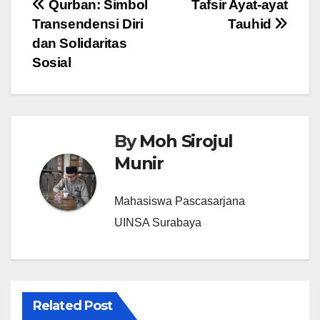
Post
Qurban: Simbol
Tafsir Ayat-ayat
Transendensi Diri
Tauhid
navigation
dan Solidaritas
Sosial
By
Moh Sirojul
Munir
Mahasiswa Pascasarjana
UINSA Surabaya
Related Post