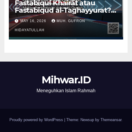
Fastabiqul Khairāt atau
Fastabiqud al-Taghayyurat?
Membaca Ulang Makna
MAY 16, 2026
MUH. GUFRON
Perlombaan dalam Al-Qur’an
HIDAYATULLAH
Mihwar.ID
Meneguhkan Islam Rahmah
Proudly powered by WordPress
|
Theme: Newsup by
Themeansar
.