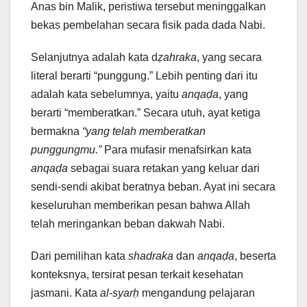
Anas bin Malik, peristiwa tersebut meninggalkan
bekas pembelahan secara fisik pada dada Nabi.
Selanjutnya adalah kata d
ẓahraka
, yang secara
literal berarti “punggung.” Lebih penting dari itu
adalah kata sebelumnya, yaitu
anqaḍa
, yang
berarti “memberatkan.” Secara utuh, ayat ketiga
bermakna
“yang telah memberatkan
punggungmu.”
Para mufasir menafsirkan kata
anqaḍa
sebagai suara retakan yang keluar dari
sendi-sendi akibat beratnya beban. Ayat ini secara
keseluruhan memberikan pesan bahwa Allah
telah meringankan beban dakwah Nabi.
Dari pemilihan kata
shadraka
dan
anqaḍa
, beserta
konteksnya, tersirat pesan terkait kesehatan
jasmani. Kata
al-syarḥ
mengandung pelajaran