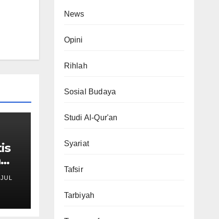
News
Opini
Rihlah
Sosial Budaya
Studi Al-Qur'an
Syariat
is
n
Umur
Tafsir
OJUL
a
Tarbiyah