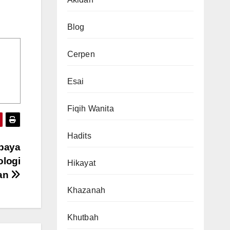
Blog
Cerpen
Esai
Fiqih Wanita
Hadits
Upaya
ologi
Hikayat
ran
Khazanah
Khutbah