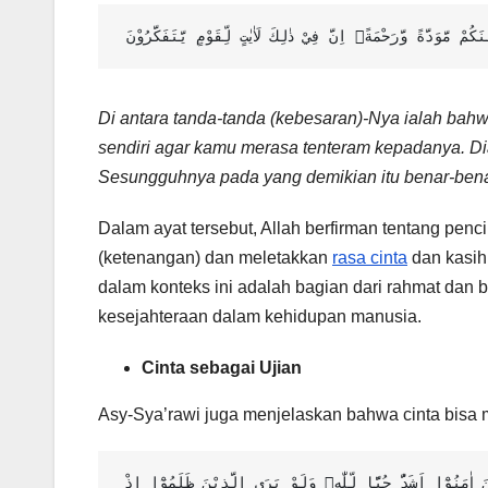
ْ مَّوَدَّةً وَّرَحْمَةًۗ اِنَّ فِيْ ذٰلِكَ لَاٰيٰتٍ لِّقَوْمٍ يَّتَفَكَّرُوْنَ
Di antara tanda-tanda (kebesaran)-Nya ialah bah
sendiri agar kamu merasa tenteram kepadanya. Di
Sesungguhnya pada yang demikian itu benar-benar 
Dalam ayat tersebut, Allah berfirman tentang p
(ketenangan) dan meletakkan
rasa cinta
dan kasih
dalam konteks ini adalah bagian dari rahmat dan 
kesejahteraan dalam kehidupan manusia.
Cinta sebagai Ujian
Asy-Sya’rawi juga menjelaskan bahwa cinta bisa 
ومنَ النَّاسِ مَنْ يَّتَّخِذُ مِنْ دُوْنِ اللّٰهِ اَنْدَادًا يُّحِبُّوْنَهُمْ كَحُبِّ اللّٰهِۗ وَالَّذِيْنَ اٰمَنُوْٓا اَشَدُّ حُبًّا لِّلّٰهِۙ وَلَوْ يَرَى الَّذِيْنَ ظَلَمُوْٓا اِذْ 