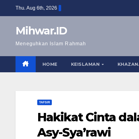
Skip
Thu. Aug 6th, 2026
to
content
Mihwar.ID
Meneguhkan Islam Rahmah
HOME
KEISLAMAN
KHAZAN
TAFSIR
Hakikat Cinta dal
Asy-Sya’rawi