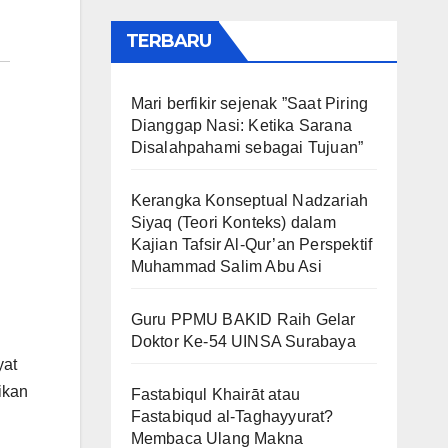
TERBARU
Mari berfikir sejenak ”Saat Piring
Dianggap Nasi: Ketika Sarana
Disalahpahami sebagai Tujuan”
Kerangka Konseptual Nadzariah
Siyaq (Teori Konteks) dalam
Kajian Tafsir Al-Qur’an Perspektif
Muhammad Salim Abu Asi
Guru PPMU BAKID Raih Gelar
Doktor Ke-54 UINSA Surabaya
yat
ikan
Fastabiqul Khairāt atau
Fastabiqud al-Taghayyurat?
Membaca Ulang Makna