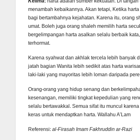
Kelima
:
harta adalah sumber kekuatan. Di tangan 
menambah kebaikannya. Akan tetapi, Ketika harta 
bagi bertambahnya kejahatan. Karena itu, orang 
umat. Boleh juga orang shaleh memilih harta secuk
bergelimpangan harta asalkan selalu berbaik kat
terhormat.
Karena syahwat dan akhlak tercela lebih banyak di
jatah bagian Wanita lebih sedikit atas harta warisa
laki-laki yang mayoritas lebih loman daripada pe
Orang-orang yang hidup senang dan berkelimpaha
kesenangan, memiliki tingkat kepedulian yang ren
selalu bertawakkal. Semua sifat itu muncul karen
keras untuk mendaptkan harta. Wallahu A’Lam
Referensi:
al-Firasah Imam Fakhruddin ar-Razi