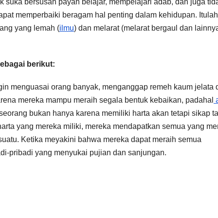
 suka bersusah payah belajar, mempelajari adab, dan juga tid
apat memperbaiki beragam hal penting dalam kehidupan. Itulah
ang yang lemah (
ilmu
) dan melarat (melarat bergaul dan lainny
ebagai berikut:
ingin menguasai orang banyak, menganggap remeh kaum jelata 
arena mereka mampu meraih segala bentuk kebaikan, padahal
a
eorang bukan hanya karena memiliki harta akan tetapi sikap t
arta yang mereka miliki, mereka mendapatkan semua yang me
esuatu. Ketika meyakini bahwa mereka dapat meraih semua
di-pribadi yang menyukai pujian dan sanjungan.