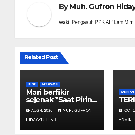
By
Muh. Gufron Hiday
Wakil Pengasuh PPK Alif Lam Mim
Related Post
BLOG
TASAWWUF
Mari berfikir
TARBIYA
sejenak ”Saat Piring
TERI
Dianggap Nasi:
AUG 4, 2026
MUH. GUFRON
OCT 1
Ketika Sarana
Disalahpahami
HIDAYATULLAH
ADMIN_
sebagai Tujuan”