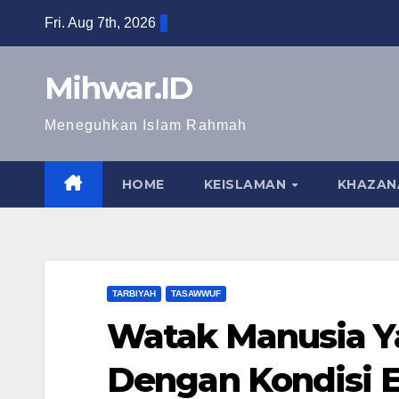
Skip
Fri. Aug 7th, 2026
to
content
Mihwar.ID
Meneguhkan Islam Rahmah
HOME
KEISLAMAN
KHAZAN
TARBIYAH
TASAWWUF
Watak Manusia 
Dengan Kondisi 