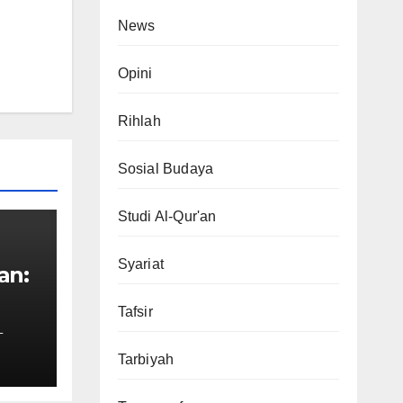
News
Opini
Rihlah
Sosial Budaya
Studi Al-Qur'an
Syariat
an:
Tafsir
g
L
Tarbiyah