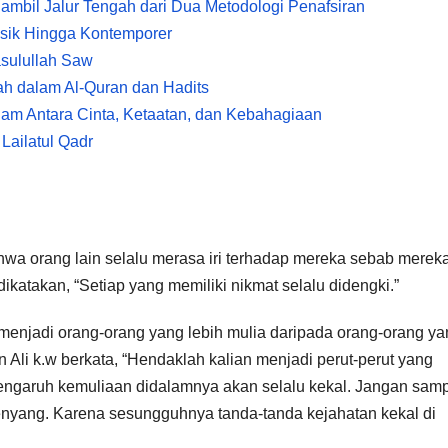
ambil Jalur Tengah dari Dua Metodologi Penafsiran
asik Hingga Kontemporer
asulullah Saw
ah dalam Al-Quran dan Hadits
lam Antara Cinta, Ketaatan, dan Kebahagiaan
Lailatul Qadr
wa orang lain selalu merasa iri terhadap mereka sebab merek
katakan, “Setiap yang memiliki nikmat selalu didengki.”
 menjadi orang-orang yang lebih mulia daripada orang-orang y
 Ali k.w berkata, “Hendaklah kalian menjadi perut-perut yang
ngaruh kemuliaan didalamnya akan selalu kekal. Jangan sam
kenyang. Karena sesungguhnya tanda-tanda kejahatan kekal di