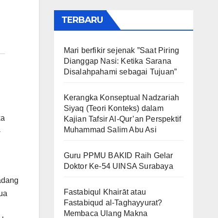
TERBARU
Mari berfikir sejenak ”Saat Piring
Dianggap Nasi: Ketika Sarana
Disalahpahami sebagai Tujuan”
Kerangka Konseptual Nadzariah
Siyaq (Teori Konteks) dalam
ka
Kajian Tafsir Al-Qur’an Perspektif
Muhammad Salim Abu Asi
-
Guru PPMU BAKID Raih Gelar
Doktor Ke-54 UINSA Surabaya
adang
Fastabiqul Khairāt atau
ua
Fastabiqud al-Taghayyurat?
Membaca Ulang Makna