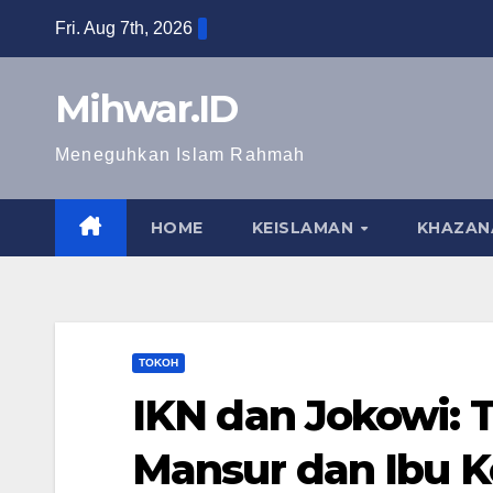
Skip
Fri. Aug 7th, 2026
to
content
Mihwar.ID
Meneguhkan Islam Rahmah
HOME
KEISLAMAN
KHAZAN
TOKOH
IKN dan Jokowi: T
Mansur dan Ibu 