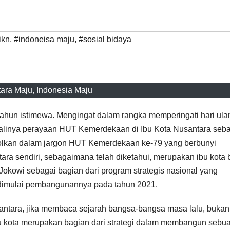
ikn
,
#indoneisa maju
,
#sosial bidaya
ara Maju, Indonesia Maju
tahun istimewa. Mengingat dalam rangka memperingati hari ula
kalinya perayaan HUT Kemerdekaan di Ibu Kota Nusantara seb
imbolkan dalam jargon HUT Kemerdekaan ke-79 yang berbunyi
tara sendiri, sebagaimana telah diketahui, merupakan ibu kota 
kowi sebagai bagian dari program strategis nasional yang
 dimulai pembangunannya pada tahun 2021.
santara, jika membaca sejarah bangsa-bangsa masa lalu, bukan
u kota merupakan bagian dari strategi dalam membangun sebu