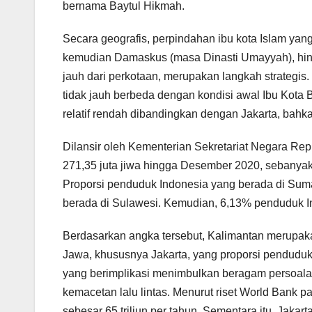
bernama Baytul Hikmah.
Secara geografis, perpindahan ibu kota Islam yan
kemudian Damaskus (masa Dinasti Umayyah), hing
jauh dari perkotaan, merupakan langkah strategis
tidak jauh berbeda dengan kondisi awal Ibu Kot
relatif rendah dibandingkan dengan Jakarta, bahka
Dilansir oleh Kementerian Sekretariat Negara Re
271,35 juta jiwa hingga Desember 2020, sebanyak
Proporsi penduduk Indonesia yang berada di Su
berada di Sulawesi. Kemudian, 6,13% penduduk I
Berdasarkan angka tersebut, Kalimantan merupaka
Jawa, khususnya Jakarta, yang proporsi pendudu
yang berimplikasi menimbulkan beragam persoalan,
kemacetan lalu lintas. Menurut riset World Bank
sebesar 65 triliun per tahun. Sementara itu, Jaka