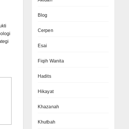
Blog
kti
Cerpen
ologi
ategi
Esai
Fiqih Wanita
Hadits
Hikayat
Khazanah
Khutbah