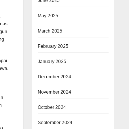
June 2025
May 2025
,
luas
March 2025
ngun
ng
February 2025
apai
January 2025
awa.
December 2024
November 2024
an
n
October 2024
September 2024
10