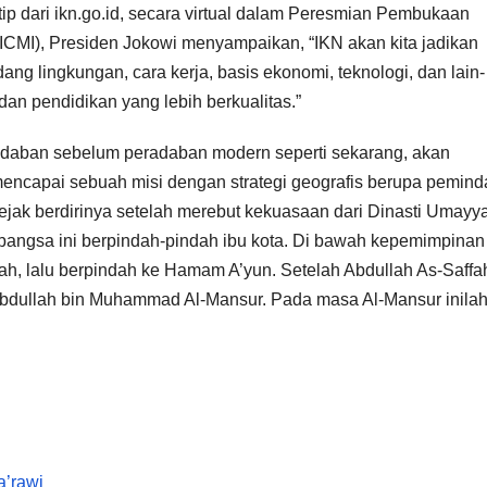
tip dari ikn.go.id, secara virtual dalam Peresmian Pembukaan
CMI), Presiden Jokowi menyampaikan, “IKN akan kita jadikan
ang lingkungan, cara kerja, basis ekonomi, teknologi, dan lain-
an pendidikan yang lebih berkualitas.”
adaban sebelum peradaban modern seperti sekarang, akan
mencapai sebuah misi dengan strategi geografis berupa pemin
ejak berdirinya setelah merebut kekuasaan dari Dinasti Umayy
bangsa ini berpindah-pindah ibu kota. Di bawah kepemimpinan
fah, lalu berpindah ke Hamam A’yun. Setelah Abdullah As-Saffa
 Abdullah bin Muhammad Al-Mansur. Pada masa Al-Mansur inilah
a’rawi