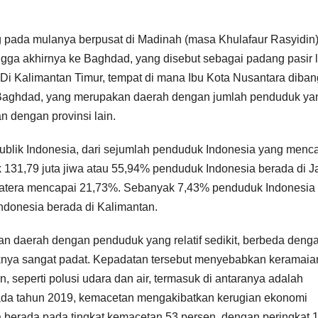
g pada mulanya berpusat di Madinah (masa Khulafaur Rasyidin)
ga akhirnya ke Baghdad, yang disebut sebagai padang pasir 
. Di Kalimantan Timur, tempat di mana Ibu Kota Nusantara diba
a Baghdad, yang merupakan daerah dengan jumlah penduduk ya
n dengan provinsi lain.
publik Indonesia, dari sejumlah penduduk Indonesia yang menc
 131,79 juta jiwa atau 55,94% penduduk Indonesia berada di J
matera mencapai 21,73%. Sebanyak 7,43% penduduk Indonesia
ndonesia berada di Kalimantan.
n daerah dengan penduduk yang relatif sedikit, berbeda deng
knya sangat padat. Kepadatan tersebut menyebabkan keramaia
 seperti polusi udara dan air, termasuk di antaranya adalah
 pada tahun 2019, kemacetan mengakibatkan kerugian ekonomi
rta berada pada tingkat kemacetan 53 persen, dengan peringkat 