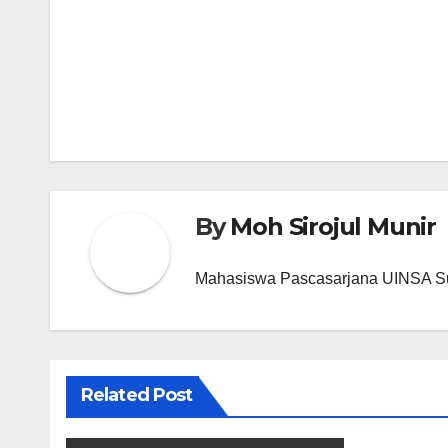
Post
navigation
By
Moh Sirojul Munir
Mahasiswa Pascasarjana UINSA S
Related Post