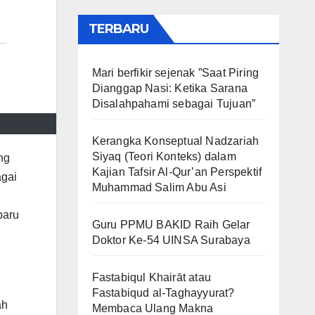
TERBARU
Mari berfikir sejenak ”Saat Piring
Dianggap Nasi: Ketika Sarana
Disalahpahami sebagai Tujuan”
Kerangka Konseptual Nadzariah
Siyaq (Teori Konteks) dalam
ng
Kajian Tafsir Al-Qur’an Perspektif
agai
Muhammad Salim Abu Asi
baru
Guru PPMU BAKID Raih Gelar
Doktor Ke-54 UINSA Surabaya
Fastabiqul Khairāt atau
Fastabiqud al-Taghayyurat?
ah
Membaca Ulang Makna