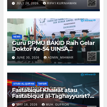
Konteks) dalam Kajian Tafsir
JULY 28, 2026
RIFA'I KURNIAWAN
Al-Qur’an Perspektif
Muhammad Salim Abu Asi
NEWS
Guru PPMU BAKID Raih Gelar
Doktor Ke-54 UINSA
Surabaya
JUNE 30, 2026
ADMIN_MIHWAR
STUDI AL-QUR'AN
TAFSIR
Fastabiqul Khairāt atau
Fastabiqud al-Taghayyurat?
Membaca Ulang Makna
MAY 16, 2026
MUH. GUFRON