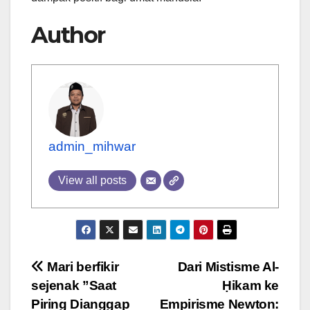
Author
admin_mihwar
View all posts
Post
Mari berfikir
Dari Mistisme Al-
sejenak ”Saat
Ḥikam ke
navigation
Piring Dianggap
Empirisme Newton: