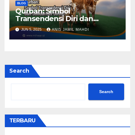
BLOG
Qurban: Simbol
Transendensi Diri dan
Solidaritas Sosial
JUN 5, 2025
ANIS JAMIL MAHDI
Search
Search
TERBARU