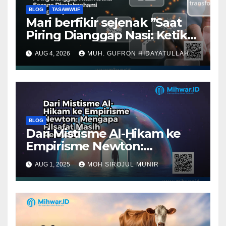
BLOG
TASAWWUF
Mari berfikir sejenak ”Saat
Piring Dianggap Nasi: Ketika
Sarana Disalahpahami
AUG 4, 2026
MUH. GUFRON HIDAYATULLAH
sebagai Tujuan”
BLOG
Dari Mistisme Al-Ḥikam ke
Empirisme Newton:
Mengapa Filsafat Masih
AUG 1, 2025
MOH SIROJUL MUNIR
Relevan?