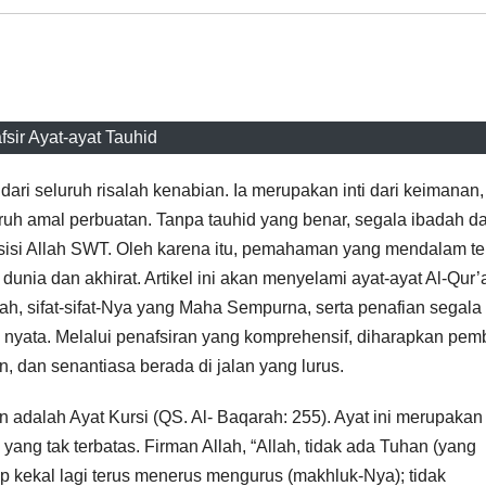
fsir Ayat-ayat Tauhid
dari seluruh risalah kenabian. Ia merupakan inti dari keimanan,
uruh amal perbuatan. Tanpa tauhid yang benar, segala ibadah d
 sisi Allah SWT. Oleh karena itu, pemahaman yang mendalam t
dunia dan akhirat. Artikel ini akan menyelami ayat-ayat Al-Qur’
ah, sifat-sifat-Nya yang Maha Sempurna, serta penafian segala
g nyata. Melalui penafsiran yang komprehensif, diharapkan pe
 dan senantiasa berada di jalan yang lurus.
 adalah Ayat Kursi (QS. Al- Baqarah: 255). Ayat ini merupakan
ng tak terbatas. Firman Allah, “Allah, tidak ada Tuhan (yang
kekal lagi terus menerus mengurus (makhluk-Nya); tidak