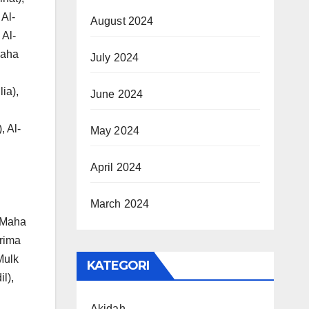
Al-
August 2024
Al-
Maha
July 2024
ia),
June 2024
, Al-
May 2024
April 2024
March 2024
 (Maha
erima
Mulk
KATEGORI
l),
Akidah