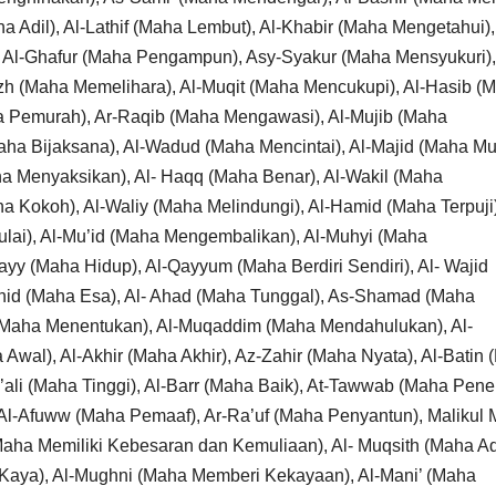
Adil), Al-Lathif (Maha Lembut), Al-Khabir (Maha Mengetahui), 
 Al-Ghafur (Maha Pengampun), Asy-Syakur (Maha Mensyukuri), 
afizh (Maha Memelihara), Al-Muqit (Maha Mencukupi), Al-Hasib (
ha Pemurah), Ar-Raqib (Maha Mengawasi), Al-Mujib (Maha
ha Bijaksana), Al-Wadud (Maha Mencintai), Al-Majid (Maha Mul
a Menyaksikan), Al- Haqq (Maha Benar), Al-Wakil (Maha
a Kokoh), Al-Waliy (Maha Melindungi), Al-Hamid (Maha Terpuji)
lai), Al-Mu’id (Maha Mengembalikan), Al-Muhyi (Maha
yy (Maha Hidup), Al-Qayyum (Maha Berdiri Sendiri), Al- Wajid
hid (Maha Esa), Al- Ahad (Maha Tunggal), As-Shamad (Maha
r (Maha Menentukan), Al-Muqaddim (Maha Mendahulukan), Al-
wal), Al-Akhir (Maha Akhir), Az-Zahir (Maha Nyata), Al-Batin
’ali (Maha Tinggi), Al-Barr (Maha Baik), At-Tawwab (Maha Pen
l-Afuww (Maha Pemaaf), Ar-Ra’uf (Maha Penyantun), Malikul 
(Maha Memiliki Kebesaran dan Kemuliaan), Al- Muqsith (Maha Adi
Kaya), Al-Mughni (Maha Memberi Kekayaan), Al-Mani’ (Maha