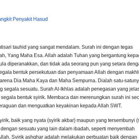
jangkit Penyakit Hasud
tisari tauhid yang sangat mendalam. Surah ini dengan tegas
ah, Yang Maha Esa. Allah adalah Tuhan yang bergantung kepa
pula diperanakkan, dan tidak ada seorang pun yang setara den
kan segala bentuk persekutuan dan penyamaan Allah dengan makhl
 karena Dia Maha Kaya dan Maha Sempurna. Dialah satu-satun
 segala sesuatu. Surah Al-Ikhlas adalah penegasan yang jela
 segala bentuk syirik. Membaca dan merenungkan surah ini se
keraguan dan menguatkan keyakinan kepada Allah SWT.
rik, baik yang nyata (syirik akbar) maupun yang tersembunyi (s
h dengan sesuatu yang lain dalam ibadah, seperti menyembah
Allah. Syirik ashghar adalah melakukan perbuatan baik dengan