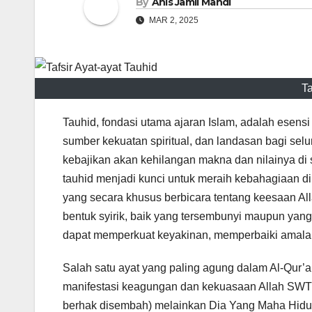
By
Anis Jamil Mahdi
MAR 2, 2025
Ta
Tauhid, fondasi utama ajaran Islam, adalah esensi 
sumber kekuatan spiritual, dan landasan bagi sel
kebajikan akan kehilangan makna dan nilainya di
tauhid menjadi kunci untuk meraih kebahagiaan di 
yang secara khusus berbicara tentang keesaan All
bentuk syirik, baik yang tersembunyi maupun yan
dapat memperkuat keyakinan, memperbaiki amalan,
Salah satu ayat yang paling agung dalam Al-Qur’an
manifestasi keagungan dan kekuasaan Allah SWT ya
berhak disembah) melainkan Dia Yang Maha Hidup 