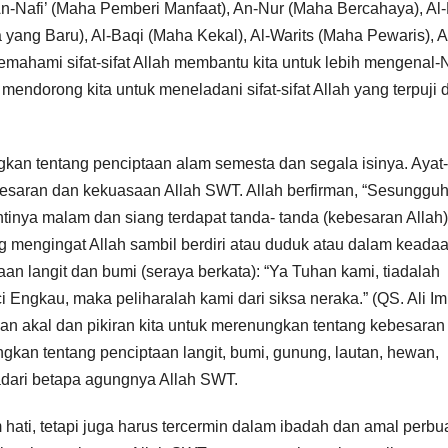
n-Nafi’ (Maha Pemberi Manfaat), An-Nur (Maha Bercahaya), Al
yang Baru), Al-Baqi (Maha Kekal), Al-Warits (Maha Pewaris), A
mahami sifat-sifat Allah membantu kita untuk lebih mengenal-
mendorong kita untuk meneladani sifat-sifat Allah yang terpuji
gkan tentang penciptaan alam semesta dan segala isinya. Ayat
ebesaran dan kekuasaan Allah SWT. Allah berfirman, “Sesunggu
ntinya malam dan siang terdapat tanda- tanda (kebesaran Allah)
ng mengingat Allah sambil berdiri atau duduk atau dalam keada
an langit dan bumi (seraya berkata): “Ya Tuhan kami, tiadalah
Engkau, maka peliharalah kami dari siksa neraka.” (QS. Ali Im
an akal dan pikiran kita untuk merenungkan tentang kebesaran
an tentang penciptaan langit, bumi, gunung, lautan, hewan,
dari betapa agungnya Allah SWT.
 hati, tetapi juga harus tercermin dalam ibadah dan amal perbu