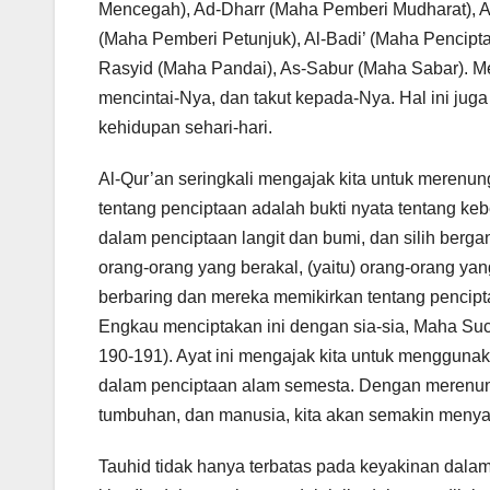
Mencegah), Ad-Dharr (Maha Pemberi Mudharat), A
(Maha Pemberi Petunjuk), Al-Badi’ (Maha Pencipta 
Rasyid (Maha Pandai), As-Sabur (Maha Sabar). Me
mencintai-Nya, dan takut kepada-Nya. Hal ini juga 
kehidupan sehari-hari.
Al-Qur’an seringkali mengajak kita untuk merenun
tentang penciptaan adalah bukti nyata tentang k
dalam penciptaan langit dan bumi, dan silih berga
orang-orang yang berakal, (yaitu) orang-orang ya
berbaring dan mereka memikirkan tentang pencipta
Engkau menciptakan ini dengan sia-sia, Maha Suci 
190-191). Ayat ini mengajak kita untuk menggunak
dalam penciptaan alam semesta. Dengan merenungk
tumbuhan, dan manusia, kita akan semakin menya
Tauhid tidak hanya terbatas pada keyakinan dalam