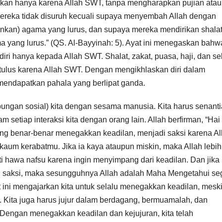
kukan hanya karena Allah SWT, tanpa mengharapkan pujian atau
 mereka tidak disuruh kecuali supaya menyembah Allah dengan
kan) agama yang lurus, dan supaya mereka mendirikan shala
 yang lurus.” (QS. Al-Bayyinah: 5). Ayat ini menegaskan bahw
ri hanya kepada Allah SWT. Shalat, zakat, puasa, haji, dan se
 tulus karena Allah SWT. Dengan mengikhlaskan diri dalam
 mendapatkan pahala yang berlipat ganda.
ungan sosial) kita dengan sesama manusia. Kita harus senant
setiap interaksi kita dengan orang lain. Allah berfirman, “Hai
ang benar-benar menegakkan keadilan, menjadi saksi karena Al
 kaum kerabatmu. Jika ia kaya ataupun miskin, maka Allah lebih
 hawa nafsu karena ingin menyimpang dari keadilan. Dan jika
di saksi, maka sesungguhnya Allah adalah Maha Mengetahui se
t ini mengajarkan kita untuk selalu menegakkan keadilan, mesk
ta. Kita juga harus jujur dalam berdagang, bermuamalah, dan
Dengan menegakkan keadilan dan kejujuran, kita telah