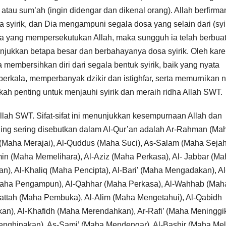
in) atau sum’ah (ingin didengar dan dikenal orang). Allah berfirma
yirik, dan Dia mengampuni segala dosa yang selain dari (syir
apa yang mempersekutukan Allah, maka sungguh ia telah berbua
nunjukkan betapa besar dan berbahayanya dosa syirik. Oleh kar
a membersihkan diri dari segala bentuk syirik, baik yang nyata
berkala, memperbanyak dzikir dan istighfar, serta memurnikan n
ah penting untuk menjauhi syirik dan meraih ridha Allah SWT.
Allah SWT. Sifat-sifat ini menunjukkan kesempurnaan Allah dan
paling sering disebutkan dalam Al-Qur’an adalah Ar-Rahman (Ma
(Maha Merajai), Al-Quddus (Maha Suci), As-Salam (Maha Sejah
 (Maha Memelihara), Al-Aziz (Maha Perkasa), Al- Jabbar (Ma
), Al-Khaliq (Maha Pencipta), Al-Bari’ (Maha Mengadakan), Al
Maha Pengampun), Al-Qahhar (Maha Perkasa), Al-Wahhab (Mah
attah (Maha Pembuka), Al-Alim (Maha Mengetahui), Al-Qabidh
n), Al-Khafidh (Maha Merendahkan), Ar-Rafi’ (Maha Meninggi
enghinakan), As-Sami’ (Maha Mendengar), Al-Bashir (Maha Meli