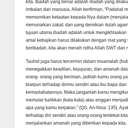
kita. Ibadah yang benar adalah ibadah yang dila
imbalan dari manusia. Allah berfirman, “Padahal
memurnikan ketaatan kepada-Nya dalam (menjalan
menunaikan zakat; dan yang demikian itulah agama
tujuan utama ibadah adalah untuk mengikhlaskan di
amal kebajikan harus dilakukan dengan niat yang
beribadah, kita akan meraih ridha Allah SWT dan
Tauhid juga harus tercermin dalam muamalah (hub
menegakkan keadilan, kejujuran, dan amanah dalam 
orang- orang yang beriman, jadilah kamu orang y
biarpun terhadap dirimu sendiri atau ibu bapa dan
kemaslahatannya. Maka janganlah kamu mengikuti
memutar balikkan (kata-kata) atau enggan menja
apa yang kamu kerjakan.” (QS. An-Nisa: 135). Aya
terhadap diri sendiri atau orang-orang terdekat ki
menjalankan amanah yang diberikan kepada kita. 