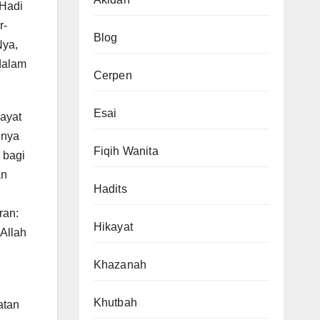
-Hadi
r-
Blog
Nya,
 dalam
Cerpen
Esai
-ayat
hnya
Fiqih Wanita
 bagi
an
Hadits
ran:
Hikayat
 Allah
Khazanah
Khutbah
atan