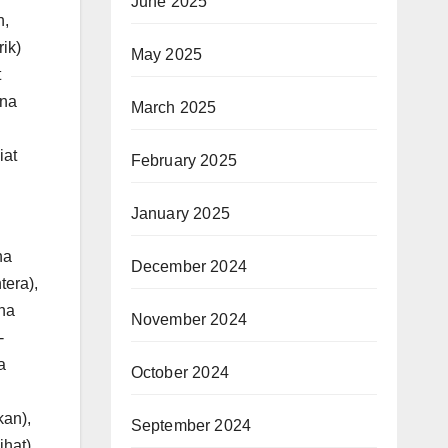
June 2025
n,
ik)
May 2025
t
ena
March 2025
iat
February 2025
January 2025
ha
December 2024
tera),
ha
November 2024
-
a
October 2024
kan),
September 2024
hat),