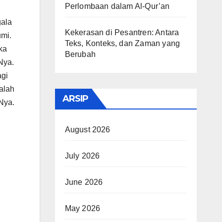
Perlombaan dalam Al-Qur’an
gala
Kekerasan di Pesantren: Antara
umi.
Teks, Konteks, dan Zaman yang
ka
Berubah
Nya.
agi
alah
ARSIP
Nya.
August 2026
July 2026
June 2026
May 2026