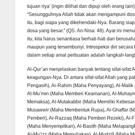
tujuan riya’ (ingin dilihat dan dipuji oleh orang la
“Sesungguhnya Allah tidak akan mengampuni dosa s
itu, bagi siapa yang dikehendaki-Nya. Barang si
dosa yang besar.” (QS. An-Nisa: 48). Ayat ini me
itu, kita harus senantiasa berhati-hati dan berusah
maupun yang tersembunyi. Introspeksi diri secara 
dalam setiap amal perbuatan adalah langkah-langk
Al-Qur’an menjelaskan banyak tentang sifat-sifat 
keagungan-Nya. Di antara sifat-sifat Allah yang 
Pengasih), Ar-Rahim (Maha Penyayang), Al-Malik 
Al-Mu’min (Maha Memberi Keamanan), Al-Muhaymin
Memaksa), Al-Mutakabbir (Maha Memiliki Kebesaran
Musawwir (Maha Membentuk Rupa), Al-Ghaffar (
Pemberi), Ar-Razzaq (Maha Pemberi Rezeki), Al-F
(Maha Menyempitkan), Al-Basith (Maha Melapangka
Al-Mu’izz (Maha Memuliakan), Al-Mudzill (Maha M