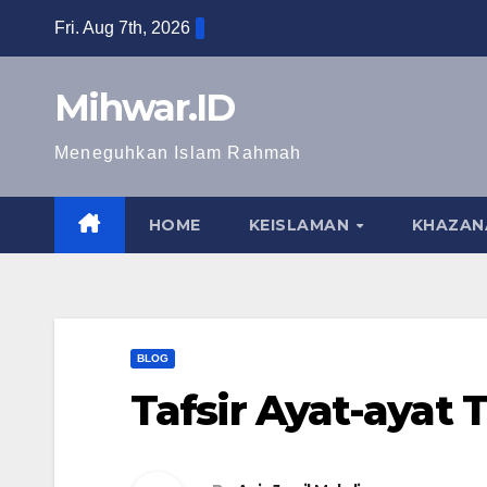
Skip
Fri. Aug 7th, 2026
to
content
Mihwar.ID
Meneguhkan Islam Rahmah
HOME
KEISLAMAN
KHAZAN
BLOG
Tafsir Ayat-ayat 