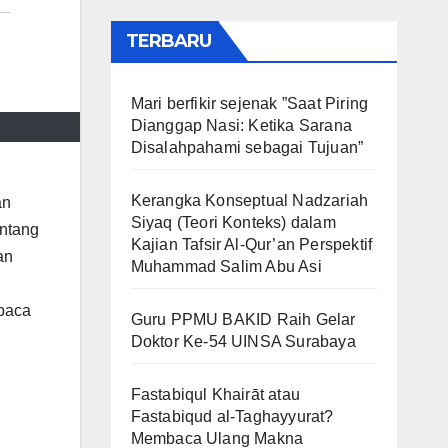
TERBARU
Mari berfikir sejenak ”Saat Piring
Dianggap Nasi: Ketika Sarana
Disalahpahami sebagai Tujuan”
Kerangka Konseptual Nadzariah
an
Siyaq (Teori Konteks) dalam
entang
Kajian Tafsir Al-Qur’an Perspektif
an
Muhammad Salim Abu Asi
mbaca
Guru PPMU BAKID Raih Gelar
Doktor Ke-54 UINSA Surabaya
Fastabiqul Khairāt atau
Fastabiqud al-Taghayyurat?
Membaca Ulang Makna