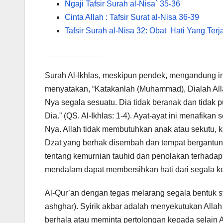
Ngaji Tafsir Surah al-Nisa` 35-36
Cinta Allah : Tafsir Surat al-Nisa 36-39
Tafsir Surah al-Nisa 32: Obat Hati Yang Ter
_____________
Surah Al-Ikhlas, meskipun pendek, mengandung in
menyatakan, “Katakanlah (Muhammad), Dialah All
Nya segala sesuatu. Dia tidak beranak dan tidak 
Dia.” (QS. Al-Ikhlas: 1-4). Ayat-ayat ini menafi
Nya. Allah tidak membutuhkan anak atau sekutu,
Dzat yang berhak disembah dan tempat bergantung
tentang kemurnian tauhid dan penolakan terhadap
mendalam dapat membersihkan hati dari segala 
Al-Qur’an dengan tegas melarang segala bentuk syi
ashghar). Syirik akbar adalah menyekutukan Alla
berhala atau meminta pertolongan kepada selain 