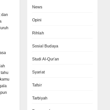
News
t dan
Opini
a
luruh
Rihlah
Sosial Budaya
iasa
Studi Al-Qur'an
lah
Syariat
 tahu
 kamu
Tafsir
gala
ipun
Tarbiyah