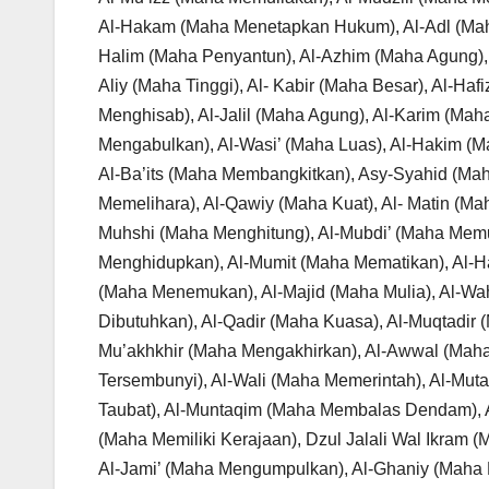
Al-Hakam (Maha Menetapkan Hukum), Al-Adl (Maha 
Halim (Maha Penyantun), Al-Azhim (Maha Agung),
Aliy (Maha Tinggi), Al- Kabir (Maha Besar), Al-H
Menghisab), Al-Jalil (Maha Agung), Al-Karim (Ma
Mengabulkan), Al-Wasi’ (Maha Luas), Al-Hakim (Ma
Al-Ba’its (Maha Membangkitkan), Asy-Syahid (Mah
Memelihara), Al-Qawiy (Maha Kuat), Al- Matin (Mah
Muhshi (Maha Menghitung), Al-Mubdi’ (Maha Memu
Menghidupkan), Al-Mumit (Maha Mematikan), Al-Ha
(Maha Menemukan), Al-Majid (Maha Mulia), Al-Wa
Dibutuhkan), Al-Qadir (Maha Kuasa), Al-Muqtadi
Mu’akhkhir (Maha Mengakhirkan), Al-Awwal (Maha A
Tersembunyi), Al-Wali (Maha Memerintah), Al-Muta
Taubat), Al-Muntaqim (Maha Membalas Dendam), A
(Maha Memiliki Kerajaan), Dzul Jalali Wal Ikram 
Al-Jami’ (Maha Mengumpulkan), Al-Ghaniy (Maha 