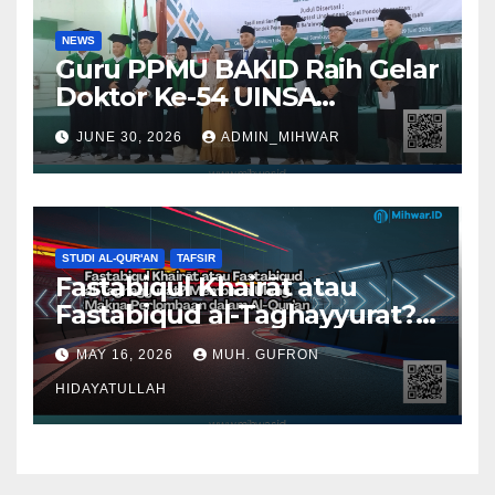
NEWS
Guru PPMU BAKID Raih Gelar
Doktor Ke-54 UINSA
Surabaya
JUNE 30, 2026
ADMIN_MIHWAR
STUDI AL-QUR'AN
TAFSIR
Fastabiqul Khairāt atau
Fastabiqud al-Taghayyurat?
Membaca Ulang Makna
MAY 16, 2026
MUH. GUFRON
Perlombaan dalam Al-Qur’an
HIDAYATULLAH