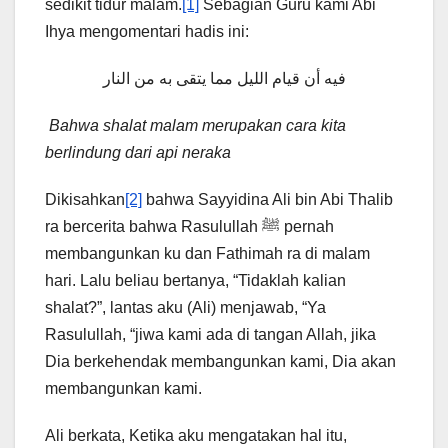
sedikit tidur malam.
[1]
Sebagian Guru kami Abi
Ihya mengomentari hadis ini:
فيه أن قيام الليل مما يتقى به من النار
Bahwa shalat malam merupakan cara kita
berlindung dari api neraka
Dikisahkan
[2]
bahwa Sayyidina Ali bin Abi Thalib
ra bercerita bahwa Rasulullah ﷺ pernah
membangunkan ku dan Fathimah ra di malam
hari. Lalu beliau bertanya, “Tidaklah kalian
shalat?”, lantas aku (Ali) menjawab, “Ya
Rasulullah, “jiwa kami ada di tangan Allah, jika
Dia berkehendak membangunkan kami, Dia akan
membangunkan kami.
Ali berkata, Ketika aku mengatakan hal itu,