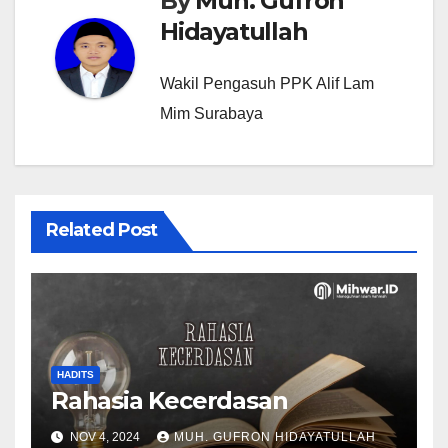
By
Muh. Gufron
Hidayatullah
Wakil Pengasuh PPK Alif Lam
Mim Surabaya
Related Post
HADITS
Rahasia Kecerdasan
NOV 4, 2024
MUH. GUFRON HIDAYATULLAH