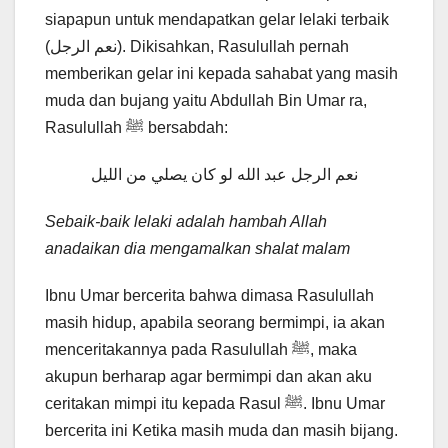
siapapun untuk mendapatkan gelar lelaki terbaik
(نعم الرجل). Dikisahkan, Rasulullah pernah
memberikan gelar ini kepada sahabat yang masih
muda dan bujang yaitu Abdullah Bin Umar ra,
Rasulullah ﷺ bersabdah:
نعم الرجل عبد الله لو كان يصلي من الليل
Sebaik-baik lelaki adalah hambah Allah
anadaikan dia mengamalkan shalat malam
Ibnu Umar bercerita bahwa dimasa Rasulullah
masih hidup, apabila seorang bermimpi, ia akan
menceritakannya pada Rasulullah ﷺ, maka
akupun berharap agar bermimpi dan akan aku
ceritakan mimpi itu kepada Rasul ﷺ. Ibnu Umar
bercerita ini Ketika masih muda dan masih bijang.