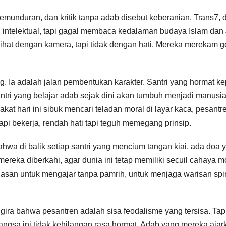
emunduran, dan kritik tanpa adab disebut keberanian. Trans7,
 intelektual, tapi gagal membaca kedalaman budaya Islam dan
hat dengan kamera, tapi tidak dengan hati. Mereka merekam g
g. Ia adalah jalan pembentukan karakter. Santri yang hormat k
ntri yang belajar adab sejak dini akan tumbuh menjadi manusi
at hari ini sibuk mencari teladan moral di layar kaca, pesantr
i bekerja, rendah hati tapi teguh memegang prinsip.
hwa di balik setiap santri yang mencium tangan kiai, ada doa 
ereka diberkahi, agar dunia ini tetap memiliki secuil cahaya mo
khlasan untuk mengajar tanpa pamrih, untuk menjaga warisan spir
ira bahwa pesantren adalah sisa feodalisme yang tersisa. Tap
ngsa ini tidak kehilangan rasa hormat. Adab yang mereka ajar