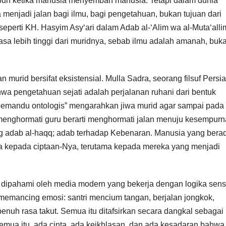
buh ketika manusia menyembah manusia. Tetapi dalam dunia
a menjadi jalan bagi ilmu, bagi pengetahuan, bukan tujuan dari
 seperti KH. Hasyim Asy‘ari dalam Adab al-‘Alim wa al-Muta‘alli
a lebih tinggi dari muridnya, sebab ilmu adalah amanah, buk
murid bersifat eksistensial. Mulla Sadra, seorang filsuf Persia
hwa pengetahuan sejati adalah perjalanan ruhani dari bentuk
“pemandu ontologis” mengarahkan jiwa murid agar sampai pada
 menghormati guru berarti menghormati jalan menuju kesempur
ang adab al-haqq; adab terhadap Kebenaran. Manusia yang bera
kepada ciptaan-Nya, terutama kepada mereka yang menjadi
ah dipahami oleh media modern yang bekerja dengan logika sens
memancing emosi: santri mencium tangan, berjalan jongkok,
uh rasa takut. Semua itu ditafsirkan secara dangkal sebagai
semua itu, ada cinta, ada keikhlasan, dan ada kesadaran bahwa