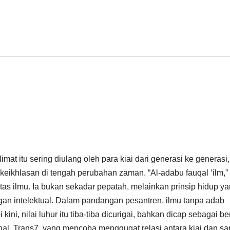
limat itu sering diulang oleh para kiai dari generasi ke generasi,
eikhlasan di tengah perubahan zaman. “Al-adabu fauqal ‘ilm,”
as ilmu. Ia bukan sekadar pepatah, melainkan prinsip hidup y
gan intelektual. Dalam pandangan pesantren, ilmu tanpa adab
ni, nilai luhur itu tiba-tiba dicurigai, bahkan dicap sebagai be
nal, Trans7, yang mencoba menggugat relasi antara kiai dan san