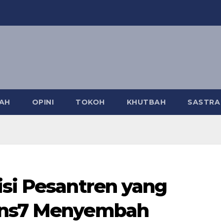
AH
OPINI
TOKOH
KHUTBAH
SASTR
isi Pesantren yang
ans7 Menyembah