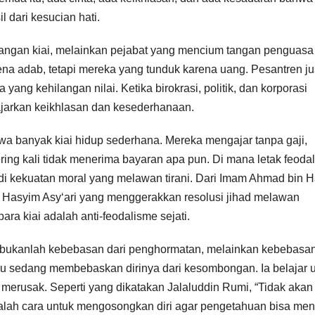
l dari kesucian hati.
tangan kiai, melainkan pejabat yang mencium tangan penguasa
ena adab, tetapi mereka yang tunduk karena uang. Pesantren ju
 yang kehilangan nilai. Ketika birokrasi, politik, dan korporasi
gajarkan keikhlasan dan kesederhanaan.
a banyak kiai hidup sederhana. Mereka mengajar tanpa gaji,
ring kali tidak menerima bayaran apa pun. Di mana letak feoda
adi kekuatan moral yang melawan tirani. Dari Imam Ahmad bin 
 Hasyim Asy‘ari yang menggerakkan resolusi jihad melawan
ara kiai adalah anti-feodalisme sejati.
i bukanlah kebebasan dari penghormatan, melainkan kebebasan
u sedang membebaskan dirinya dari kesombongan. Ia belajar 
merusak. Seperti yang dikatakan Jalaluddin Rumi, “Tidak akan
alah cara untuk mengosongkan diri agar pengetahuan bisa meng