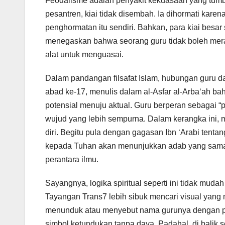
Feodalisme adalah penyakit kekuasaan yang tum
pesantren, kiai tidak disembah. Ia dihormati karen
penghormatan itu sendiri. Bahkan, para kiai besar
menegaskan bahwa seorang guru tidak boleh meras
alat untuk menguasai.
Dalam pandangan filsafat Islam, hubungan guru dan 
abad ke-17, menulis dalam al-Asfar al-Arba‘ah ba
potensial menuju aktual. Guru berperan sebagai 
wujud yang lebih sempurna. Dalam kerangka ini,
diri. Begitu pula dengan gagasan Ibn ‘Arabi tent
kepada Tuhan akan menunjukkan adab yang sama 
perantara ilmu.
Sayangnya, logika spiritual seperti ini tidak mud
Tayangan Trans7 lebih sibuk mencari visual yang 
menunduk atau menyebut nama gurunya dengan pen
simbol ketundukan tanpa daya. Padahal, di balik 