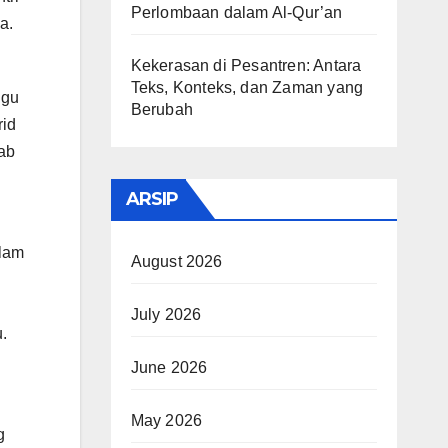
Perlombaan dalam Al-Qur’an
a.
Kekerasan di Pesantren: Antara
Teks, Konteks, dan Zaman yang
ggu
Berubah
rid
dab
ARSIP
 lam
August 2026
July 2026
.
June 2026
May 2026
g