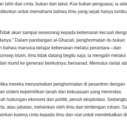
n lahir dari cinta, bukan dari takut. Kiai bukan penguasa; ia ad
pi dituntun untuk memahami bahwa ilmu yang sejati hanya tumbu
 “Tidak akan sampai seseorang kepada kebenaran kecuali deng
anya.” Dalam pandangan al-Ghazali, penghormatan itu bukan
an bahwa manusia belajar kebenaran melalui perantara—dan
onsep Islam, ilmu tidak datang begitu saja; ia mengalir melalui
 dari murid ke generasi berikutnya; bersanad. Memutus rantai a
 ketika mereka menyamakan penghormatan di pesantren dengan
dari sistem kepemilikan tanah dan kekuasaan yang menindas.
lah hubungan ekonomi dan politik, penuh eksploitasi. Sedangk
arta, atau jabatan, melainkan oleh ilmu dan bimbingan ruhani. Sa
ainkan karena cinta kepada ilmu dan niat untuk mendekatkan di