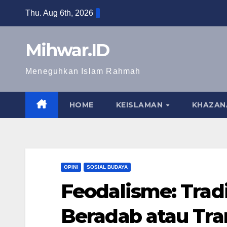
Skip
Thu. Aug 6th, 2026
to
content
Mihwar.ID
Meneguhkan Islam Rahmah
HOME
KEISLAMAN
KHAZAN
OPINI
SOSIAL BUDAYA
Feodalisme: Trad
Beradab atau Tr