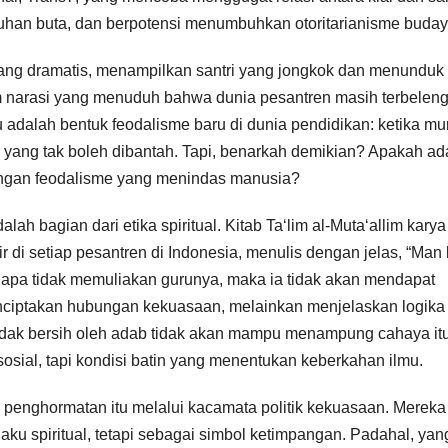
uhan buta, dan berpotensi menumbuhkan otoritarianisme buday
ang dramatis, menampilkan santri yang jongkok dan menunduk
m narasi yang menuduh bahwa dunia pesantren masih terbelen
u adalah bentuk feodalisme baru di dunia pendidikan: ketika mu
a yang tak boleh dibantah. Tapi, benarkah demikian? Apakah a
engan feodalisme yang menindas manusia?
ah bagian dari etika spiritual. Kitab Ta‘lim al-Muta‘allim karya
ir di setiap pesantren di Indonesia, menulis dengan jelas, “Man
g siapa tidak memuliakan gurunya, maka ia tidak akan mendapat
menciptakan hubungan kekuasaan, melainkan menjelaskan logika
g tidak bersih oleh adab tidak akan mampu menampung cahaya itu
sial, tapi kondisi batin yang menentukan keberkahan ilmu.
penghormatan itu melalui kacamata politik kekuasaan. Mereka
laku spiritual, tetapi sebagai simbol ketimpangan. Padahal, yan