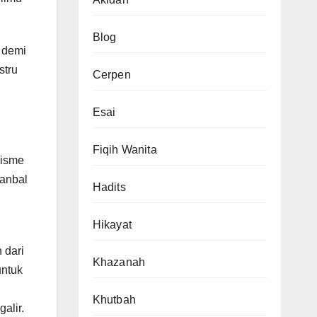
Blog
 demi
stru
Cerpen
Esai
Fiqih Wanita
lisme
Hanbal
Hadits
Hikayat
 dari
Khazanah
untuk
Khutbah
alir.