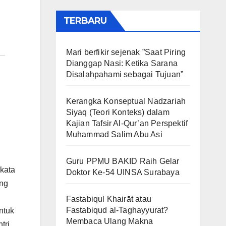
TERBARU
Mari berfikir sejenak ”Saat Piring
Dianggap Nasi: Ketika Sarana
Disalahpahami sebagai Tujuan”
Kerangka Konseptual Nadzariah
Siyaq (Teori Konteks) dalam
Kajian Tafsir Al-Qur’an Perspektif
Muhammad Salim Abu Asi
Guru PPMU BAKID Raih Gelar
 kata
Doktor Ke-54 UINSA Surabaya
ang
Fastabiqul Khairāt atau
Fastabiqud al-Taghayyurat?
ntuk
Membaca Ulang Makna
tri