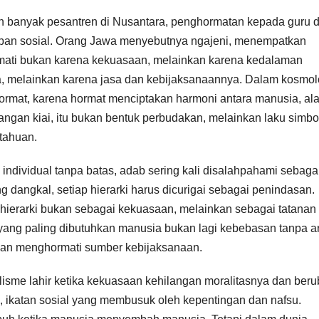
n banyak pesantren di Nusantara, penghormatan kepada guru 
dupan sosial. Orang Jawa menyebutnya ngajeni, menempatkan
rmati bukan karena kekuasaan, melainkan karena kedalaman
a, melainkan karena jasa dan kebijaksanaannya. Dalam kosmol
ormat, karena hormat menciptakan harmoni antara manusia, al
angan kiai, itu bukan bentuk perbudakan, melainkan laku simbol
tahuan.
ividual tanpa batas, adab sering kali disalahpahami sebaga
angkal, setiap hierarki harus dicurigai sebagai penindasan.
ierarki bukan sebagai kekuasaan, melainkan sebagai tatanan
 yang paling dibutuhkan manusia bukan lagi kebebasan tanpa a
n menghormati sumber kebijaksanaan.
isme lahir ketika kekuasaan kehilangan moralitasnya dan ber
, ikatan sosial yang membusuk oleh kepentingan dan nafsu.