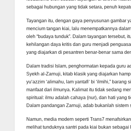
sebagai hubungan yang tidak setara, penuh kepat
Tayangan itu, dengan gaya penyusunan gambar y
mencium tangan kiai, lalu menempatkannya dala
oleh “budaya tunduk”. Dalam tayangan tersebut, it
kehilangan daya kritis dan guru menjadi penguas
yang diajarkan di pesantren benar-benar sama d
Dalam tradisi Islam, penghormatan kepada guru adal
Syekh al-Zarnuji, kitab klasik yang diajarkan hamp
yu‘azzim ‘alimahu, lam yantafi‘ bi ‘ilmihi,” baran
manfaat dari ilmunya. Kalimat itu tidak sedang 
spiritual: ilmu adalah cahaya (nur), dan hati yan
Dalam pandangan Zarnuji, adab bukanlah sistem so
Namun, media modern seperti Trans7 menafsirkan 
melihat tunduknya santri pada kiai bukan sebagai 