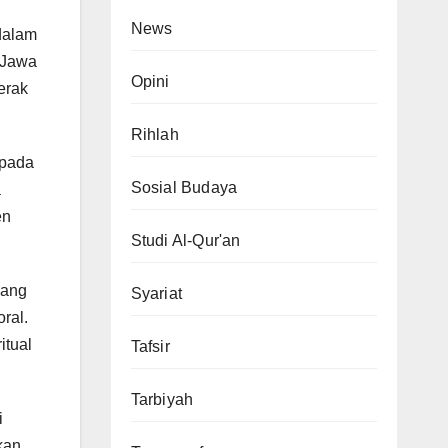
News
 dalam
 Jawa
Opini
erak
Rihlah
epada
Sosial Budaya
a
en
Studi Al-Qur'an
yang
Syariat
ral.
itual
Tafsir
Tarbiyah
i
kan