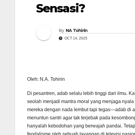
Sensasi?
By
NA Tohirin
OCT 14, 2025
Oleh: N.A. Tohirin
Di pesantren, adab selalu lebih tinggi dari ilmu. Ka
seolah menjadi mantra moral yang menjaga nyala k
mereka dengan nada lembut tapi tegas—adab di at
menuntun santri agar tak terjebak pada kesombon
hanyalah kebodohan yang berwajah pandai. Tetapi ki
feodalisme oleh sebuah tayangan di televisi nasio