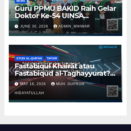
NEWS
Guru PPMU BAKID Raih Gelar
Doktor Ke-54 UINSA
Surabaya
JUNE 30, 2026
ADMIN_MIHWAR
STUDI AL-QUR'AN
TAFSIR
Fastabiqul Khairāt atau
Fastabiqud al-Taghayyurat?
Membaca Ulang Makna
MAY 16, 2026
MUH. GUFRON
Perlombaan dalam Al-Qur’an
HIDAYATULLAH