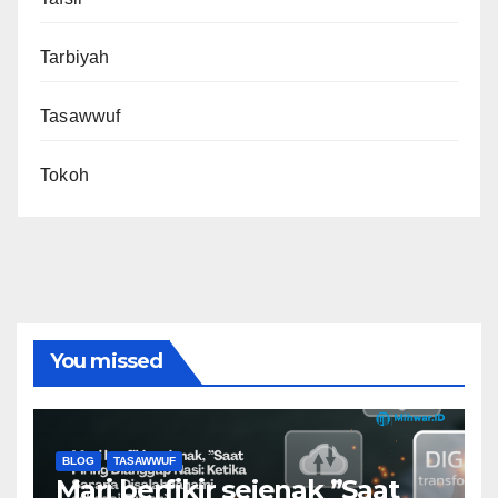
Tarbiyah
Tasawwuf
Tokoh
You missed
BLOG
TASAWWUF
Mari berfikir sejenak ”Saat