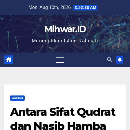
Skip
Mon. Aug 10th, 2026
3:52:37 AM
to
content
Mihwar.ID
Meneguhkan Islam Rahmah
AKIDAH
Antara Sifat Qudrat
dan Nasib Hamba