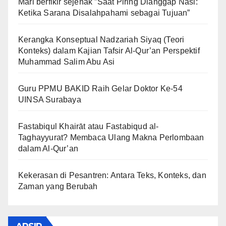
Mari berfikir sejenak ”Saat Piring Dianggap Nasi:
Ketika Sarana Disalahpahami sebagai Tujuan”
Kerangka Konseptual Nadzariah Siyaq (Teori
Konteks) dalam Kajian Tafsir Al-Qur’an Perspektif
Muhammad Salim Abu Asi
Guru PPMU BAKID Raih Gelar Doktor Ke-54
UINSA Surabaya
Fastabiqul Khairāt atau Fastabiqud al-
Taghayyurat? Membaca Ulang Makna Perlombaan
dalam Al-Qur’an
Kekerasan di Pesantren: Antara Teks, Konteks, dan
Zaman yang Berubah