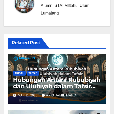
Alumni STAI MIftahul Ulum
Lumajang
Related Post
AKIDAH
TAFSIR
Hubungan Antara Rububiyah
dan Uluhiyah dalam Tafsir
Surat Al-Fatihah
MAR 11, 2025
ANIS JAMIL MAHDI