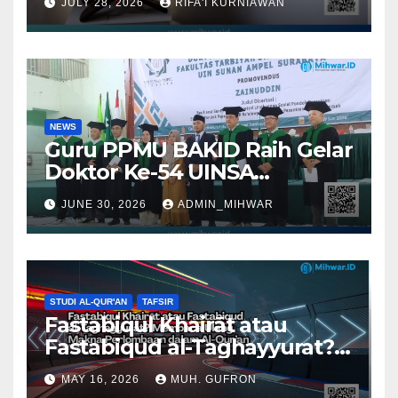
JULY 28, 2026
RIFA'I KURNIAWAN
Al-Qur’an Perspektif
Muhammad Salim Abu Asi
NEWS
Guru PPMU BAKID Raih Gelar
Doktor Ke-54 UINSA
Surabaya
JUNE 30, 2026
ADMIN_MIHWAR
STUDI AL-QUR'AN
TAFSIR
Fastabiqul Khairāt atau
Fastabiqud al-Taghayyurat?
Membaca Ulang Makna
MAY 16, 2026
MUH. GUFRON
Perlombaan dalam Al-Qur’an