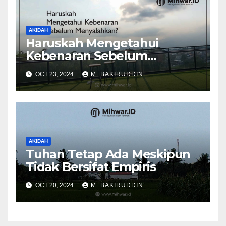
AKIDAH
Haruskah Mengetahui
Kebenaran Sebelum
Menyalahkan?
OCT 23, 2024
M. BAKIRUDDIN
AKIDAH
Tuhan Tetap Ada Meskipun
Tidak Bersifat Empiris
OCT 20, 2024
M. BAKIRUDDIN