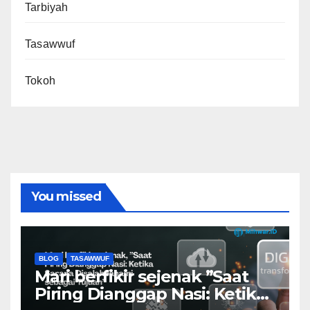
Tarbiyah
Tasawwuf
Tokoh
You missed
BLOG
TASAWWUF
Mari berfikir sejenak ”Saat
Piring Dianggap Nasi: Ketika