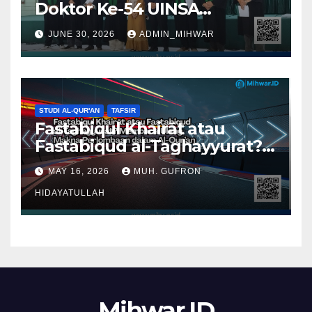
Doktor Ke-54 UINSA
Surabaya
JUNE 30, 2026
ADMIN_MIHWAR
STUDI AL-QUR'AN
TAFSIR
Fastabiqul Khairāt atau
Fastabiqud al-Taghayyurat?
Membaca Ulang Makna
MAY 16, 2026
MUH. GUFRON
Perlombaan dalam Al-Qur’an
HIDAYATULLAH
Mihwar.ID